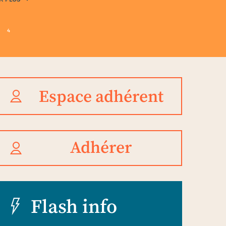
4
Espace adhérent
Adhérer
Flash info