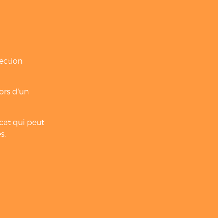
tection
lors d'un
icat qui peut
s.