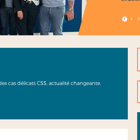
1
2
3
n des cas délicats CSS, actualité changeante.