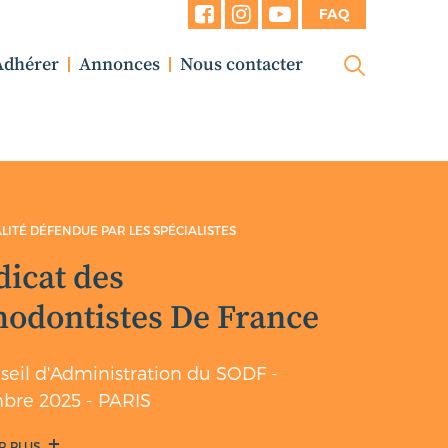
FAQ
Adhérer
Annonces
Nous contacter
TES
 France
 SODF -