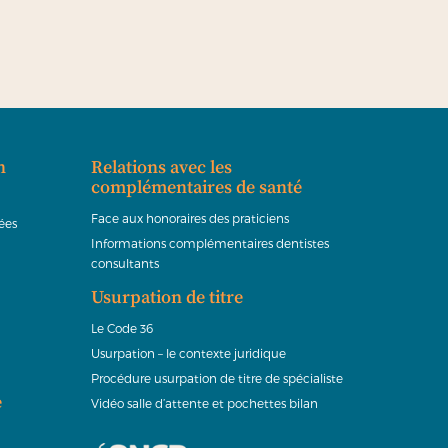
n
Relations avec les
complémentaires de santé
Face aux honoraires des praticiens
ées
Informations complémentaires dentistes
consultants
Usurpation de titre
Le Code 36
Usurpation – le contexte juridique
Procédure usurpation de titre de spécialiste
e
Vidéo salle d’attente et pochettes bilan