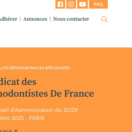
FAQ
Adhérer
Annonces
Nous contacter
ALITÉ DÉFENDUE PAR LES SPÉCIALISTES
dicat des
hodontistes De France
seil d'Administration du SODF -
bre 2025 - PARIS
R PLUS