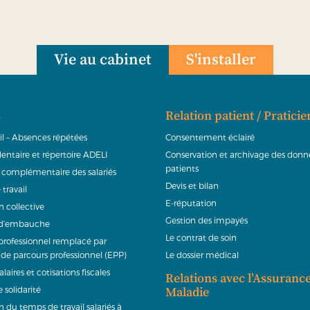
Vie au cabinet
S'installer
s
Relation patient / Praticie
ail – Absences répétées
Consentement éclairé
dentaire et répertoire ADELI
Conservation et archivage des donn
patients
 complémentaire des salariés
Devis et bilan
 travail
E-réputation
 collective
Gestion des impayés
 d’embauche
Le contrat de soin
professionnel remplacé par
n de parcours professionnel (EPP)
Le dossier médical
salaires et cotisations fiscales
Relations avec l’Assuranc
 solidarité
Maladie
 du temps de travail salariés à