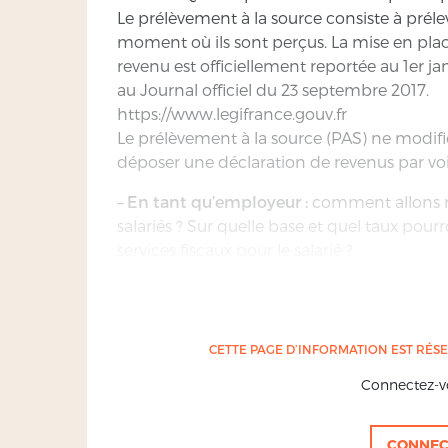
Le prélèvement à la source consiste à préle
moment où ils sont perçus. La mise en plac
revenu est officiellement reportée au 1er j
au Journal officiel du 23 septembre 2017.
https://www.legifrance.gouv.fr
Le prélèvement à la source (PAS) ne modifie 
déposer une déclaration de revenus par voi
– En tant qu’employeur :
comment allons no
salariés ? Sur quelle base et quel taux pour
services fiscaux pour le salarié ?
L’employeur devient donc le collecteur de 
avons donc obligation :
– D’appliquer le taux de retenue à la source
d’appliquer le taux neutre;
CETTE PAGE D’INFORMATION EST RÉS
– De déclarer à l’administration les somm
Connectez-vo
– De reverser à l’administration fiscale l
trimestriellement (optionnel pour les entrep
CONNEC