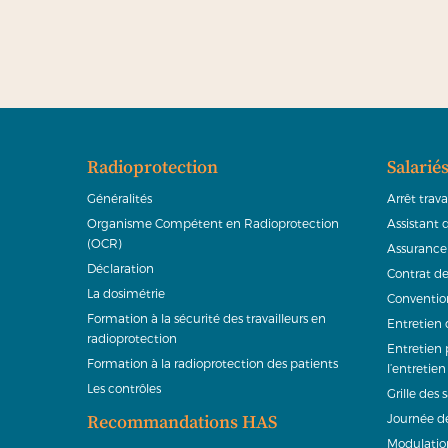
Radioprotection
Salarié
Généralités
Arrêt trav
Organisme Compétent en Radioprotection
Assistant 
(OCR)
Assurance
Déclaration
Contrat de
La dosimétrie
Convention
Formation à la sécurité des travailleurs en
Entretien
radioprotection
Entretien 
Formation à la radioprotection des patients
l’entretie
Les contrôles
Grille des 
Recommandations HAS
Journée de
Modulation