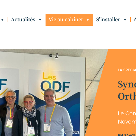
Actualités
Vie au cabinet
S’installer
LA SPÉCI
Syn
Ort
Le Con
Novem
EN SAVOI