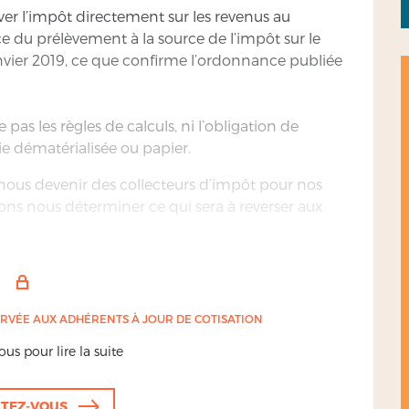
ver l’impôt directement sur les revenus au
e du prélèvement à la source de l’impôt sur le
anvier 2019, ce que confirme l’ordonnance publiée
pas les règles de calculs, ni l’obligation de
e dématérialisée ou papier.
us devenir des collecteurs d’impôt pour nos
rons nous déterminer ce qui sera à reverser aux
l’impôt. A ce titre en tant qu’employeurs nous
 indiqué par l’administration ou à défaut
ERVÉE AUX ADHÉRENTS À JOUR DE COTISATION
es précomptées;
us pour lire la suite
es sommes précomptées le mois précédent ou
rises de moins de 11 salariés).
TEZ-VOUS