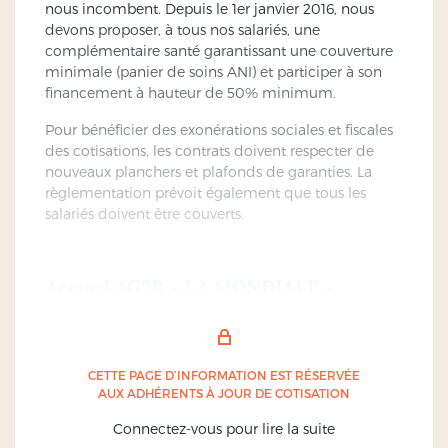
nous incombent. Depuis le 1er janvier 2016, nous
devons proposer, à tous nos salariés, une
complémentaire santé garantissant une couverture
minimale (panier de soins ANI) et participer à son
financement à hauteur de 50% minimum.
Pour bénéficier des exonérations sociales et fiscales
des cotisations, les contrats doivent respecter de
nouveaux planchers et plafonds de garanties. La
règlementation prévoit également que tous les
salariés doivent être couverts.
Accord AG2R – LA MONDIALE –
MACSF / CNSD, UJCD, FSDL
Cet accord pour la « branche dentaire » est
considéré comme « non étendu ». Juridiquement,
CETTE PAGE D’INFORMATION EST RÉSERVÉE
cela veut dire que seuls les adhérents aux trois
AUX ADHÉRENTS À JOUR DE COTISATION
syndicats signataires sont concernés par l’obligation
Connectez-vous pour lire la suite
d’adhérer à l’organisme «recommandé», soit AG2R-