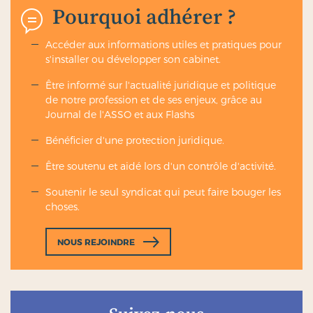
Pourquoi adhérer ?
Dans ce cas, il respectera la ventilation 60/40 avec la
possibilité :
Accéder aux informations utiles et pratiques pour
soit d’avoir les mêmes garanties mais avec
s'installer ou développer son cabinet.
une cotisation globale légèrement inférieure à
celle de l’AG2R
Être informé sur l'actualité juridique et politique
soit d’avoir des garanties supérieures avec une
de notre profession et de ses enjeux, grâce au
cotisation égale ou supérieure à celle de
Journal de l'ASSO et aux Flashs
l’AG2R.
Bénéficier d'une protection juridique.
Être soutenu et aidé lors d'un contrôle d'activité.
Tous ces éléments doivent figurer sur la DUE
Soutenir le seul syndicat qui peut faire bouger les
(Déclaration Unique d’Embauche), document
choses.
juridique qui doit être mis à disposition des
salariés, mais aussi et surtout à disposition du
contrôleur URSSAF en cas de contrôle.
NOUS REJOINDRE