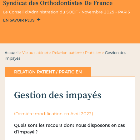
Syndicat des Orthodontistes De France
Le Conseil d'Administration du SODF - Novembre 2025 - PARIS
EN SAVOIR PLUS
Accueil
>
Vie au cabinet
>
Relation patient / Praticien
>
Gestion des
impayés
RELATION PATIENT / PRATICIEN
Gestion des impayés
(Dernière modification en Avril 2022)
Quels sont les recours dont nous disposons en cas
d’impayé ?