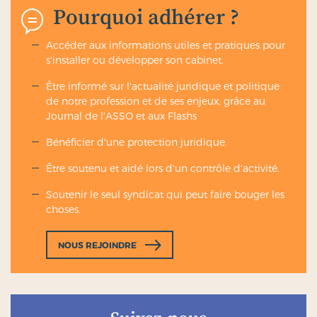
Pourquoi adhérer ?
En cas d’échec de la procédure amiable : passez à
la procédure forcée
Accéder aux informations utiles et pratiques pour
Si la procédure amiable a échoué avec le débiteur,
s'installer ou développer son cabinet.
vous pouvez faire appel à un huissier de justice qui
se charge de récupérer la somme due.
Être informé sur l'actualité juridique et politique
de notre profession et de ses enjeux, grâce au
Étape n°1
:
l’huissier notifie une injonction de
Journal de l'ASSO et aux Flashs
payer
L’huissier de justice présente au débiteur le
Bénéficier d'une protection juridique.
certificat de non-paiement, ce qui vaut
commandement de payer.
Être soutenu et aidé lors d'un contrôle d'activité.
Le débiteur est alors obligé de régler sa dette
dans les 15 jours.
Soutenir le seul syndicat qui peut faire bouger les
choses.
Étape n°2
:
à défaut de régularisation,
NOUS REJOINDRE
l’huissier engage l’exécution forcée
À défaut d’une régularisation sous 15 jours,
l’huissier de justice peut alors engager toute
procédure d’exécution forcée (saisie sur salaire