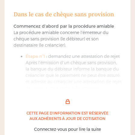
Dans le cas de chèque sans provision
Commencez d’abord par la procédure amiable
La procédure amiable concerne l’émetteur du
chèque sans provision (le débiteur) et son
destinataire (le créancier).
Étape n°1
:
demandez une attestation de rejet
Après l’émission d’un chèque sans provision,
la banque du débiteur informe la banque du
créancier que le paiement ne peut être assuré
et adresse au créancier une attestation de rejet
de chèque pour défaut de provision.
En tant que créancier, vous pouvez alors,
pendant un délai de 30 jours :
– demander une nouvelle présentation du
chèque
CETTE PAGE D’INFORMATION EST RÉSERVÉE
AUX ADHÉRENTS À JOUR DE COTISATION
– demander directement au débiteur de
régulariser la situation, en alimentant son
Connectez-vous pour lire la suite
compte bancaire ou en payant par un autre