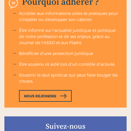
Pourquoi adhérer ?
La défense du professionnel de santé
devant
Accéder aux informations utiles et pratiques pour
les juridictions administratives, civiles,
s'installer ou développer son cabinet.
commerciales, pénales , disciplinaires ou
ordinales, ainsi que devant les commissions
Être informé sur l'actualité juridique et politique
de conciliation et d’indemnisation (CCI), et le
de notre profession et de ses enjeux, grâce au
règlement des frais de procédure
(honoraires
Journal de l'ASSO et aux Flashs
d’avocat, frais d’expertise, etc.) ;
L’indemnisation financière du préjudice
subi
Bénéficier d'une protection juridique.
par un patient et/ou ses proches, mais aussi les
tiers payeurs (organismes sociaux et
Être soutenu et aidé lors d'un contrôle d'activité.
employeurs notamment) qui disposent
d’actions destinées à obtenir le
Soutenir le seul syndicat qui peut faire bouger les
remboursement des dépenses engagées par
choses.
eux au regard du dommage subi par la
victime.
NOUS REJOINDRE
Les montants de garantie pour les atteintes aux
personnes (dommages corporels) ne peuvent être
inférieurs aux plafonds prévus par décret en Conseil
d’Etat, soit 8 millions d’euros par sinistre et 15
Suivez-nous
millions par année d’assurance (décret n°2011-2030